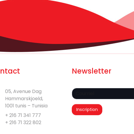
ntact
Newsletter
05, Avenue Dag
Hammarskjoeld,
1001 tunis – Tunisia
+ 216 71 341 777
+ 216 71 322 802