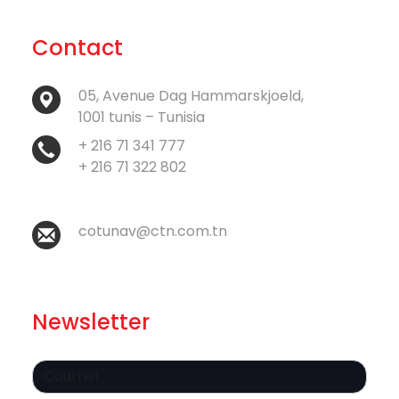
Contact
05, Avenue Dag Hammarskjoeld,
1001 tunis – Tunisia
+ 216 71 341 777
+ 216 71 322 802
cotunav@ctn.com.tn
Newsletter