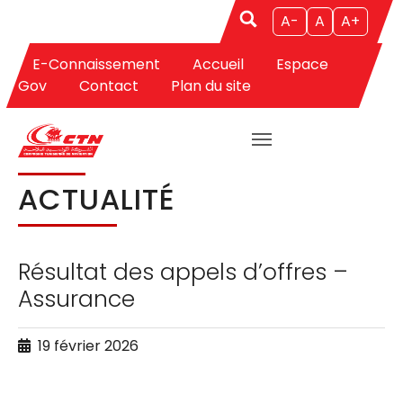
A-
A
A+
E-Connaissement
Accueil
Espace
Aller au contenu principal
Vous êtes ici:
CTN
Actualités
Actualité
Gov
Contact
Plan du site
ACTUALITÉ
Résultat des appels d’offres –
Assurance
19 février 2026