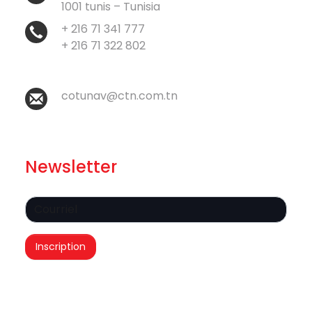
1001 tunis – Tunisia
+ 216 71 341 777
+ 216 71 322 802
cotunav@ctn.com.tn
Newsletter