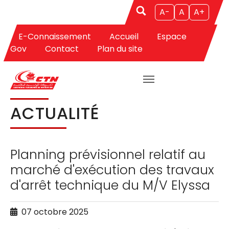
A-
A
A+
E-Connaissement
Accueil
Espace
Aller au contenu principal
Vous êtes ici:
CTN
Actualités
Actualité
Gov
Contact
Plan du site
ACTUALITÉ
Planning prévisionnel relatif au
marché d'exécution des travaux
d'arrêt technique du M/V Elyssa
07 octobre 2025