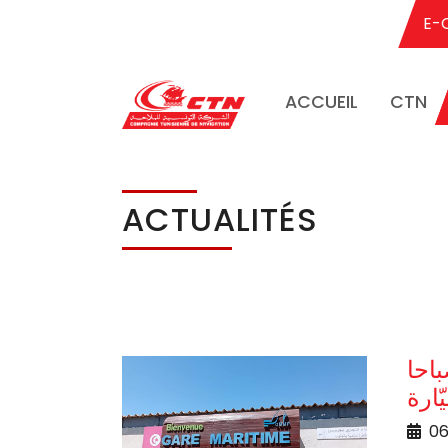
E-
ACCUEIL
CTN
Aller au contenu principal
ACTUALITÉS
ثامنة صباحا
06