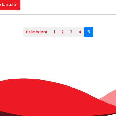
e la suite
Précédent
1
2
3
4
5