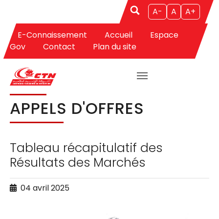
A-
A
A+
E-Connaissement
Accueil
Espace
Aller au contenu principal
Vous êtes ici:
CTN
Appels d'Offres
Appels d'Offres
Gov
Contact
Plan du site
APPELS D'OFFRES
Tableau récapitulatif des
Résultats des Marchés
04 avril 2025