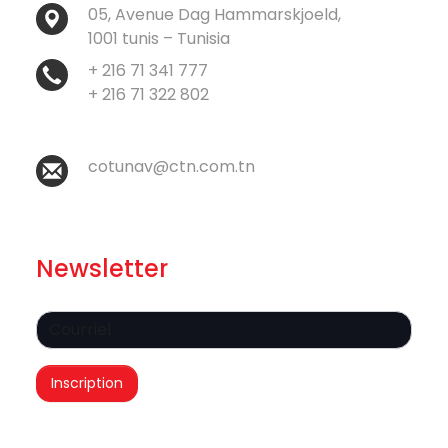
05, Avenue Dag Hammarskjoeld,
1001 tunis – Tunisia
+ 216 71 341 777
+ 216 71 322 802
cotunav@ctn.com.tn
Newsletter