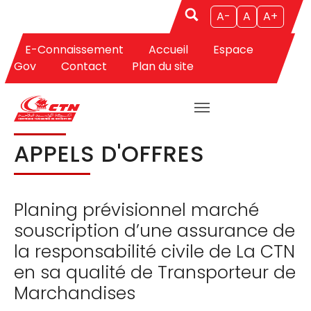
A-
A
A+
E-Connaissement
Accueil
Espace
Aller au contenu principal
Vous êtes ici:
CTN
Appels d'Offres
Appels d'Offres
Gov
Contact
Plan du site
APPELS D'OFFRES
Planing prévisionnel marché
souscription d’une assurance de
la responsabilité civile de La CTN
en sa qualité de Transporteur de
Marchandises