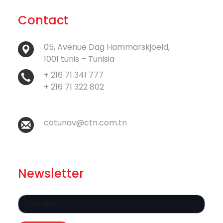
Contact
05, Avenue Dag Hammarskjoeld,
1001 tunis – Tunisia
+ 216 71 341 777
+ 216 71 322 802
cotunav@ctn.com.tn
Newsletter