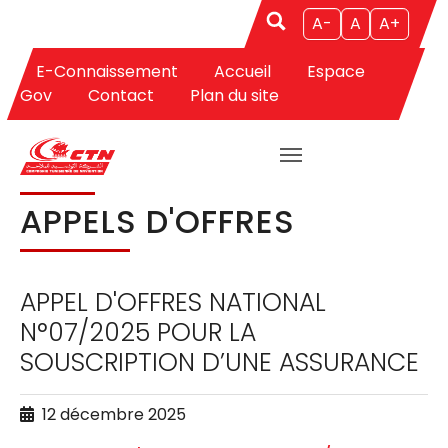
A-
A
A+
E-Connaissement
Accueil
Espace
Aller au contenu principal
Vous êtes ici:
CTN
Appels d'Offres
Appels d'Offres
Gov
Contact
Plan du site
APPELS D'OFFRES
APPEL D'OFFRES NATIONAL
N°07/2025 POUR LA
SOUSCRIPTION D’UNE ASSURANCE
12 décembre 2025