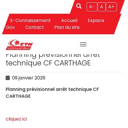
A-
A
A+
E-Connaissement
Accueil
Espace
Aller au contenu principal
Gov
Contact
Plan du site
APPELS D'OFFRES
Planning prévisionnel arrêt
technique CF CARTHAGE
09 janvier 2026
Planning prévisionnel arrêt technique CF
CARTHAGE
cliquez ici