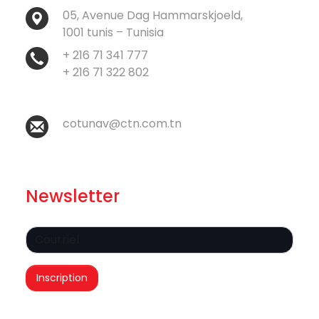
05, Avenue Dag Hammarskjoeld,
1001 tunis – Tunisia
+ 216 71 341 777
+ 216 71 322 802
cotunav@ctn.com.tn
Newsletter