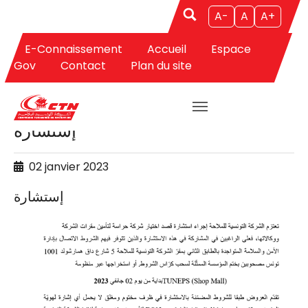
A-
A
A+
E-Connaissement
Accueil
Espace
Aller au contenu principal
Gov
Contact
Plan du site
APPELS D'OFFRES
إستشارة
02 janvier 2023
إستشارة