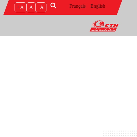
Skip to main conten
Français
English
A+
A
A-