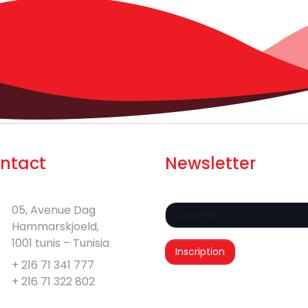
ntact
Newsletter
05, Avenue Dag
Hammarskjoeld,
1001 tunis – Tunisia
+ 216 71 341 777
+ 216 71 322 802