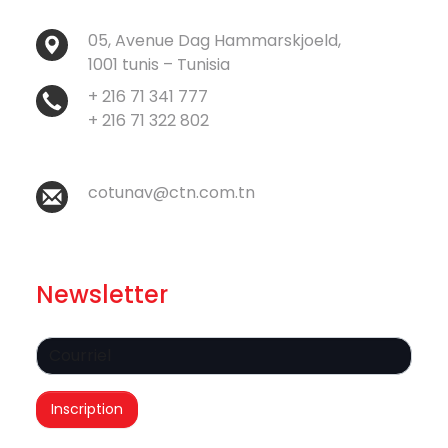
05, Avenue Dag Hammarskjoeld,
1001 tunis – Tunisia
+ 216 71 341 777
+ 216 71 322 802
cotunav@ctn.com.tn
Newsletter