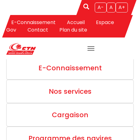
A-
A
A+
MARCHANDISES
E-Connaissement
Accueil
Espace
Gov
Contact
Plan du site
Aller au contenu principal
E-Connaissement
Nos services
Cargaison
Programme des navires