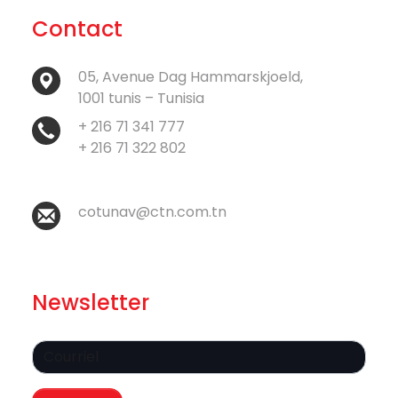
Contact
05, Avenue Dag Hammarskjoeld,
1001 tunis – Tunisia
+ 216 71 341 777
+ 216 71 322 802
cotunav@ctn.com.tn
Newsletter