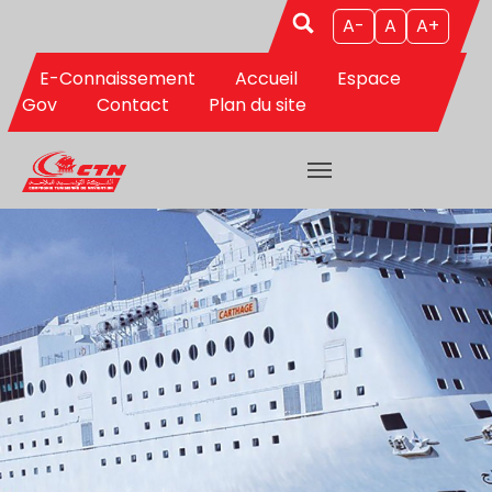
Aller au contenu principal
A-
A
A+
E-Connaissement
Accueil
Espace
Gov
Contact
Plan du site