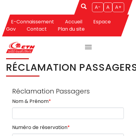
A-
A
A+
E-Connaissement
Accueil
Espace
Aller au contenu principal
Vous êtes ici:
CTN
Passagers
Réclamation Passagers
Gov
Contact
Plan du site
RÉCLAMATION PASSAGER
Réclamation Passagers
Nom & Prénom
*
Numéro de réservation
*