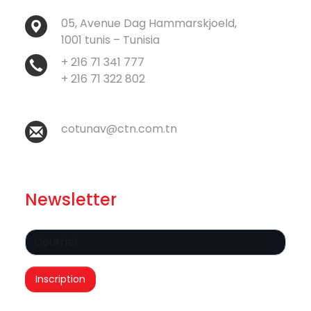
05, Avenue Dag Hammarskjoeld,
1001 tunis – Tunisia
+ 216 71 341 777
+ 216 71 322 802
cotunav@ctn.com.tn
Newsletter