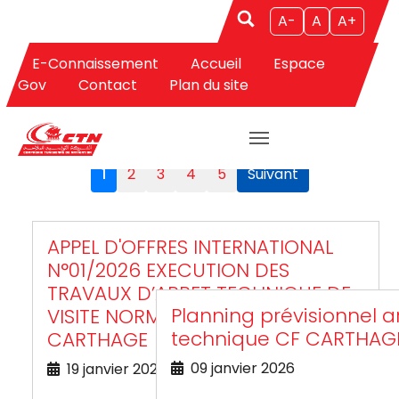
A-
A
A+
E-Connaissement
Accueil
Espace
Aller au contenu principal
Gov
Contact
Plan du site
APPELS D'OFFRES
1
2
3
4
5
Suivant
APPEL D'OFFRES INTERNATIONAL
N°01/2026 EXECUTION DES
TRAVAUX D’ARRET TECHNIQUE DE
Planning prévisionnel a
VISITE NORMALE DU C/F
technique CF CARTHAG
CARTHAGE
09 janvier 2026
19 janvier 2026