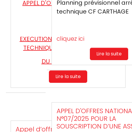
Planning prévisionnel arr
APPEL D'OFFRES INTERNATIONAL
technique CF CARTHAGE
N°01/2026
cliquez ici
EXECUTION DES TRAVAUX D’ARRET
TECHNIQUE DE VISITE NORMALE
Lire la suite
DU C/F CARTHAGE
Lire la suite
APPEL D'OFFRES NATIONA
N°07/2025 POUR LA
SOUSCRIPTION D’UNE A
Appel d’offres national