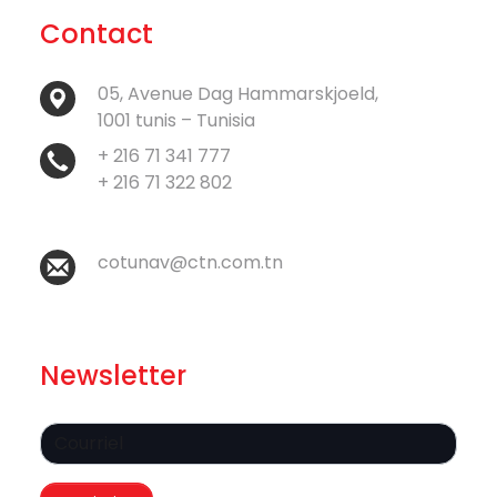
Contact
05, Avenue Dag Hammarskjoeld,
1001 tunis – Tunisia
+ 216 71 341 777
+ 216 71 322 802
cotunav@ctn.com.tn
Newsletter