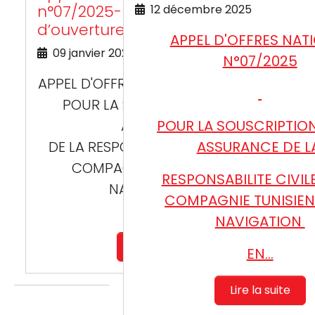
n°07/2025- Report de l’horaire
12 décembre 2025
d’ouverture des offres
APPEL D'OFFRES NAT
09 janvier 2026
N°07/2025
APPEL D'OFFRES NATIONAL N°07 /2025
POUR LA SOUSCRIPTION D'UNE
ASSURANCE
POUR LA SOUSCRIPTIO
DE LA RESPONSABILITE CIVILE DE LA
ASSURANCE DE L
COMPAGNIE TUNISIENNE DE
RESPONSABILITE CIVILE
NAVIGATION EN
COMPAGNIE TUNISIEN
SA…
NAVIGATION
Lire la suite
EN…
Lire la suite