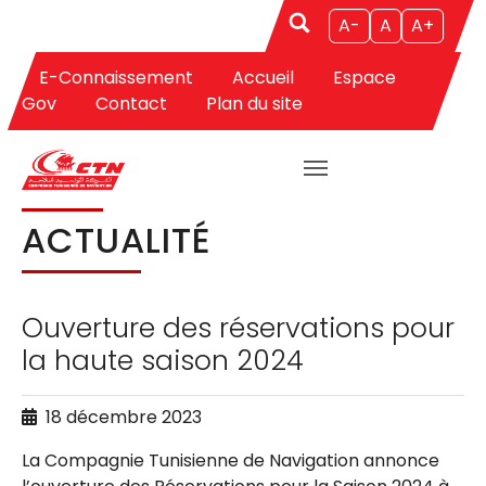
A-
A
A+
E-Connaissement
Accueil
Espace
Aller au contenu principal
Vous êtes ici:
CTN
Actualités
Actualité
Gov
Contact
Plan du site
ACTUALITÉ
Ouverture des réservations pour
la haute saison 2024
18 décembre 2023
La Compagnie Tunisienne de Navigation annonce