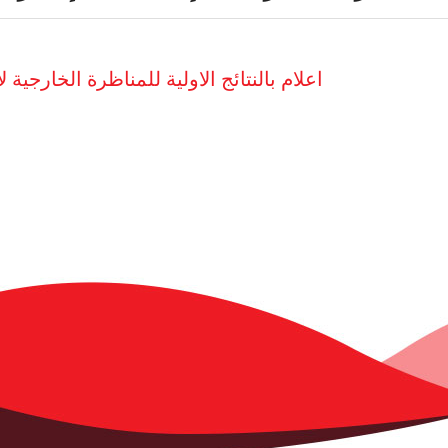
اعلام بالنتائج الاولية للمناظرة الخارجية لإنتداب 8 إطارات في اختص