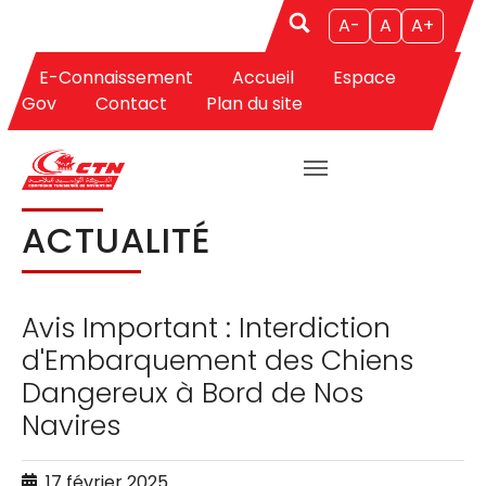
A-
A
A+
E-Connaissement
Accueil
Espace
Aller au contenu principal
Vous êtes ici:
CTN
Actualités
Actualité
Gov
Contact
Plan du site
ACTUALITÉ
Avis Important : Interdiction
d'Embarquement des Chiens
Dangereux à Bord de Nos
Navires
17 février 2025