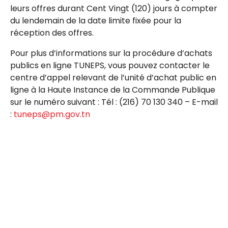
leurs offres durant Cent Vingt (120) jours à compter
du lendemain de la date limite fixée pour la
réception des offres.
Pour plus d’informations sur la procédure d’achats
publics en ligne TUNEPS, vous pouvez contacter le
centre d’appel relevant de l’unité d’achat public en
ligne à la Haute Instance de la Commande Publique
sur le numéro suivant : Tél : (216) 70 130 340 – E-mail
:
tuneps@pm.gov.tn