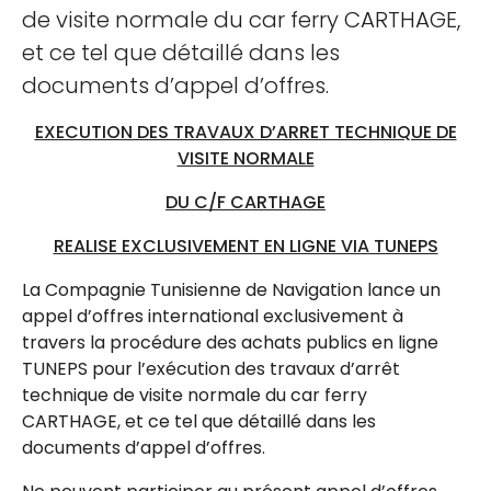
de visite normale du car ferry CARTHAGE,
et ce tel que détaillé dans les
documents d’appel d’offres.
EXECUTION DES TRAVAUX D’ARRET TECHNIQUE DE
VISITE NORMALE
DU C/F CARTHAGE
REALISE EXCLUSIVEMENT EN LIGNE VIA TUNEPS
La Compagnie Tunisienne de Navigation lance un
appel d’offres international exclusivement à
travers la procédure des achats publics en ligne
TUNEPS pour l’exécution des travaux d’arrêt
technique de visite normale du car ferry
CARTHAGE, et ce tel que détaillé dans les
documents d’appel d’offres.