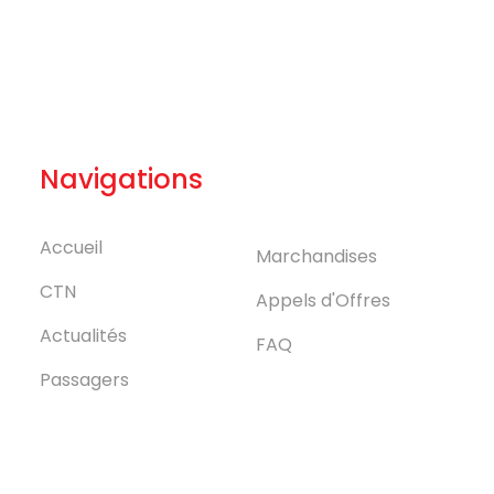
Navigations
Accueil
Marchandises
CTN
Appels d'Offres
Actualités
FAQ
Passagers