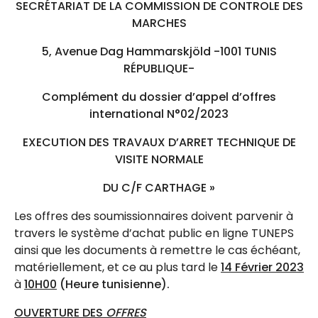
SECRÉTARIAT DE LA COMMISSION DE CONTROLE DES
MARCHES
5, Avenue Dag Hammarskjöld -1001 TUNIS
RÉPUBLIQUE-
Complément du dossier d’appel d’offres
international N°02/2023
EXECUTION DES TRAVAUX D’ARRET TECHNIQUE DE
VISITE NORMALE
DU C/F CARTHAGE »
Les offres des soumissionnaires doivent parvenir à
travers le système d’achat public en ligne TUNEPS
ainsi que les documents à remettre le cas échéant,
matériellement, et ce au plus tard le
14 Février 2023
à
10H00
(Heure tunisienne).
OUVERTURE DES
OFFRES