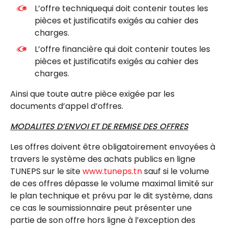
L’offre techniquequi doit contenir toutes les
pièces et justificatifs exigés au cahier des
charges.
L’offre financière qui doit contenir toutes les
pièces et justificatifs exigés au cahier des
charges.
Ainsi que toute autre pièce exigée par les
documents d’appel d’offres.
MODALITES D’ENVOI ET DE REMISE DES OFFRES
Les offres doivent être obligatoirement envoyées à
travers le système des achats publics en ligne
TUNEPS sur le site
www.tuneps.tn
sauf si le volume
de ces offres dépasse le volume maximal limité sur
le plan technique et prévu par le dit système, dans
ce cas le soumissionnaire peut présenter une
partie de son offre hors ligne à l’exception des