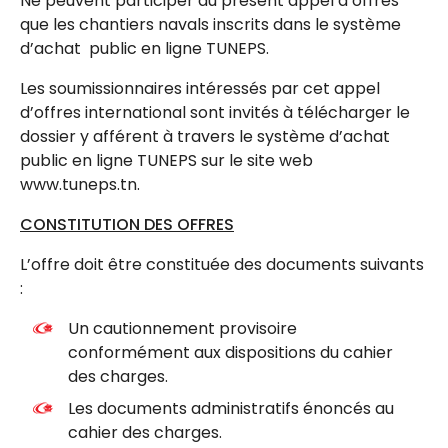
Ne peuvent participer au présent appel d’offres
que les chantiers navals inscrits dans le système
d’achat public en ligne TUNEPS.
Les soumissionnaires intéressés par cet appel
d’offres international sont invités à télécharger le
dossier y afférent à travers le système d’achat
public en ligne TUNEPS sur le site web
www.tuneps.tn.
CONSTITUTION DES OFFRES
L’offre doit être constituée des documents suivants
:
Un cautionnement provisoire
conformément aux dispositions du cahier
des charges.
Les documents administratifs énoncés au
cahier des charges.