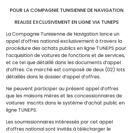
POUR LA COMPAGNIE TUNISIENNE DE NAVIGATION
REALISE EXCLUSIVEMENT EN LIGNE VIA TUNEPS
La Compagnie Tunisienne de Navigation lance un
appel d’offres national exclusivement à travers la
procédure des achats publics en ligne TUNEPS pour
l’acquisition de voitures de fonctions et de services,
et ce tel que détaillé dans les documents d’appel
d’offres. Ce marché est composé de deux (02) lots
détaillés dans le dossier d’appel d’offres.
Ne peuvent participer au présent appel d’offres
que les maisons mères et les concessionnaires de
voitures inscrits dans le système d’achat public en
ligne TUNEPS.
Les soumissionnaires intéressés par cet appel
d’offres national sont invités à télécharger le