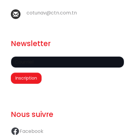
cotunav@ctn.com.tn
Newsletter
Nous suivre
Facebook