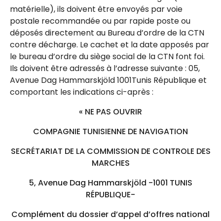
matérielle), ils doivent être envoyés par voie
postale recommandée ou par rapide poste ou
déposés directement au Bureau d’ordre de la CTN
contre décharge. Le cachet et la date apposés par
le bureau d’ordre du siège social de la CTN font foi.
Ils doivent être adressés à l’adresse suivante : 05,
Avenue Dag Hammarskjöld 1001Tunis République et
comportant les indications ci-après :
« NE PAS OUVRIR
COMPAGNIE TUNISIENNE DE NAVIGATION
SECRÉTARIAT DE LA COMMISSION DE CONTROLE DES
MARCHES
5, Avenue Dag Hammarskjöld -1001 TUNIS
RÉPUBLIQUE-
Complément du dossier d’appel d’offres national