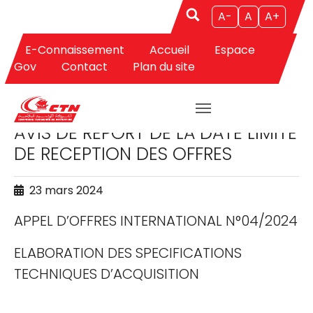
A-
A
A+
E-Connaissement
Accueil
Espace
Aller au contenu principal
Gov
Contact
Plan du site
APPELS D'OFFRES
AVIS DE REPORT DE LA DATE LIMITE
DE RECEPTION DES OFFRES
23 mars 2024
APPEL D’OFFRES INTERNATIONAL N°04/2024
ELABORATION DES SPECIFICATIONS
TECHNIQUES D’ACQUISITION