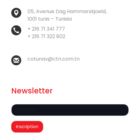
05, Avenue Dag Hammarskjoeld,
1001 tunis – Tunisia
+ 216 71 341 777
+ 216 71 322 802
cotunav@ctn.com.tn
Newsletter