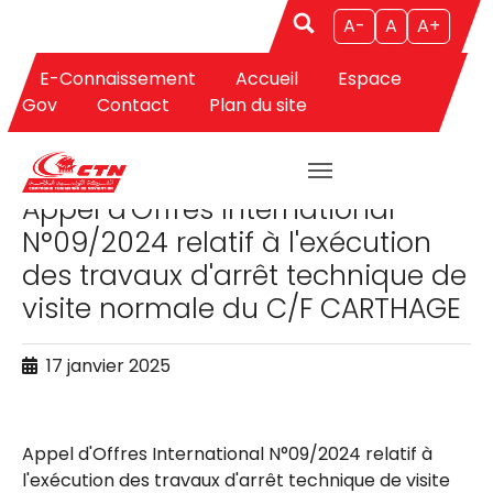
A-
A
A+
E-Connaissement
Accueil
Espace
Aller au contenu principal
Gov
Contact
Plan du site
APPELS D'OFFRES
Appel d'Offres International
N°09/2024 relatif à l'exécution
des travaux d'arrêt technique de
visite normale du C/F CARTHAGE
17 janvier 2025
Appel d'Offres International N°09/2024 relatif à
l'exécution des travaux d'arrêt technique de visite