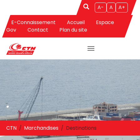
Aller au contenu principal
A-
A
A+
E-Connaissement
Accueil
Espace
Gov
Contact
Plan du site
.
Vous êtes ici:
CTN
Marchandises
Destinations